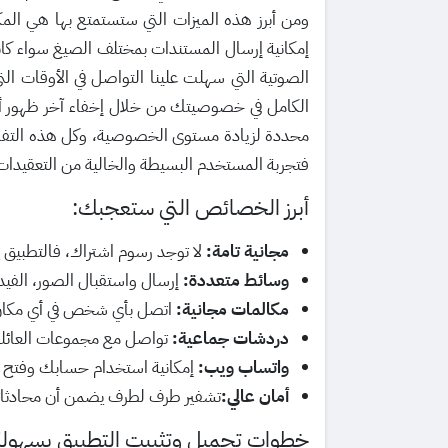
ومن أبرز هذه الميزات التي ستستمتع بها هي الم
الصوتية التي سهلت علينا التواصل في الأوقات الت
الكامل في خصوصيتك من خلال إخفاء آخر ظهور أو ص
محددة لزيادة مستوى الخصوصية، وكل هذه التفاص
فتجربة المستخدم البسيطة والخالية من التعقيدات و
أبرز الخصائص التي ستعجبك:
مجانية تامة:
لا توجد رسوم اشتراك، فالتطبيق 
وسائط متعددة:
إرسال واستقبال الصور، الفيد
مكالمات مجانية:
اتصل بأي شخص في أي مكان في
دردشات جماعية:
تواصل مع مجموعات العائلة 
واتساب ويب:
إمكانية استخدام حسابك وفتح ال
أمان عالي:
تشفير طرف لطرف يضمن أن محادثاتك 
خطوات تحميل وتثبيت التطبيق بسهولة