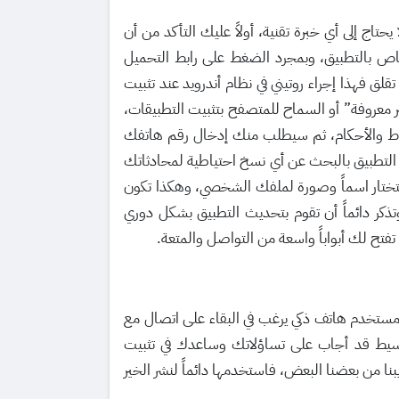
تاج إلى أي خبرة تقنية، أولاً عليك التأكد من أن
الإنترنت وأن لديك مساحة تخزين كافية، ثم ستقوم بالتوجه إلى الروابط الموثوقة لتحميل ملف APK الخاص بالتطبيق، وبمجرد الضغط على رابط التحميل
لق فهذا إجراء روتيني في نظام أندرويد عند تثبيت
 معروفة” أو السماح للمتصفح بتثبيت التطبيقات،
روط والأحكام، ثم سيطلب منك إدخال رقم هاتفك
التطبيق بالبحث عن أي نسخ احتياطية لمحادثاتك
ستختار اسماً وصورة لملفك الشخصي، وهكذا تكون
تذكر دائماً أن تقوم بتحديث التطبيق بشكل دوري
فتح لك أبواباً واسعة من التواصل والمتعة.
what على الاندرويد هو خطوة أساسية لكل مستخدم هاتف ذكي يرغب في البقاء على اتصال مع
البسيط قد أجاب على تساؤلاتك وساعدك في تثبيت
يبنا من بعضنا البعض، فاستخدمها دائماً لنشر الخير