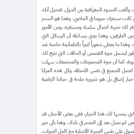
ألغت الحدود الجغرافية بين الدول، فتخيل أنك
ي كانت تستنزف جيوبنا في الماضي، وهذا هو السحر
يوفر لك تجربة اتصال سلسة ومستقرة، ومن الأمور
بين الطرفين، وهذا يعني ببساطة أن الرسائل التي
هذا ما يعطي شعوراً كبيراً بالطمأنينة خاصة عند
ور ليشمل ميزة القصص أو الحالات التي تتيح لك
طبيق وجعلته أكثر حيوية، كما أن ميزة المجموعات والمجتمعات سهلت
 لتصل للجميع في نفس اللحظة، وكل هذه المزايا
ار إضافي بل هو ضرورة ملحة في حياتنا الرقمية
الإجابة تكمن في المرونة التي يمنحها لك هذا الخيار، ففي بعض الأحيان قد
 لم يصل بعد إلى المتجر في بلدك، وهنا يأتي دور
لحصول على نفس التجربة الأصلية مع كامل الميزات،