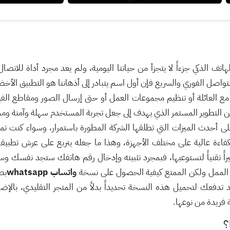
 الذكي جزءاً لا يتجزأ من حياتنا اليومية، ولم يعد مجرد أداة للاتصال ب
اصل الفوري والسريع فإن أول اسم يتبادر إلى أذهاننا هو التطبيق الأخضر
ع العائلة أو تنظيم مجموعات العمل أو حتى إرسال الصور ومقاطع الف
ن التطوير المستمر الذي يهدف إلى جعل تجربة المستخدم سهلة وآمنة ومم
حدث الميزات التي تطلقها الشركة المطورة باستمرار، وسواء كنت تمتلك ه
اءة عالية على مختلف الأجهزة، وهذا ما جعله يتربع على عرش تطبيقا
اً تقنياً لتستوعبها، فبمجرد تثبيته وإدخال رقم هاتفك ستجد نفسك و
 الممل ولكن الممتع كيفية الحصول على نسخة
واتساب whatsapp
دفعك لتحميل هذه النسخة تحديداً بدلاً من المتجر التقليدي، بالإضافة
 فريدة من نوعها.
؟