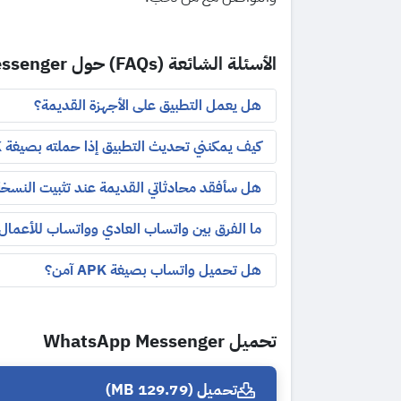
الأسئلة الشائعة (FAQs) حول WhatsApp Messenger
هل يعمل التطبيق على الأجهزة القديمة؟
كيف يمكنني تحديث التطبيق إذا حملته بصيغة APK؟
هل سأفقد محادثاتي القديمة عند تثبيت النسخة
ما الفرق بين واتساب العادي وواتساب للأعمال
هل تحميل واتساب بصيغة APK آمن؟
تحميل WhatsApp Messenger
تحميل (129.79 MB)