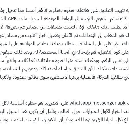
ية تثبيت التطبيق على هاتفك خطوة بخطوة، فالأمر أبسط مما تتخيل ولا يح
هاتفك متصل ب
ء قد يطلب منك هاتفك الإذن لتثبيت تطبيقات من مصادر غير معروفة، لا تق
 هو الذهاب إلى الإعدادات ثم الأمان وتفعيل خيار “تثبيت من مصادر غير
عليمات التي تظهر على الشاشة، سيطلب منك التطبيق الموافقة على الش
لى كود التفعيل، قم بإدخاله في الخانة المخصصة له، وبعد ذلك سيقوم 
ى نفس الرقم، ويمكنك استعادتها لتعود محادثاتك كما كانت، وأخيراً 
استخدام، يمكنك الآن البدء في مراسلة أصدقائك ودعوتهم للمحادثة، و
 تطلقها الشركة، فالعملية برمتها لا تستغرق سوى دقائق معدودة ولكنها ت
في الختام يا صديقي، نجد أن تحميل تطبيق واتساب sapp messenger apk
ته الخيار الأول للمليارات حول العالم، ونأمل أن يكون هذا الدليل 
ع بكل المزايا التي يوفرها لك، وتذكر أن التكنولوجيا وُجدت لخدمتنا وتقر