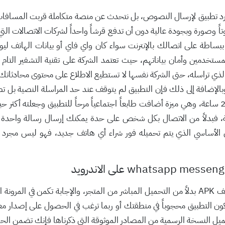
 تطبيق لإرسال النصوص، بل نتحدث عن منصة متكاملة قربت المسافات و
 وصورة وبجودة عالية دون أن تدفع قرشاً واحداً لشركات الاتصالات الت
ببساطة على اتصالك بالإنترنت سواء كان واي فاي أو بيانات الهاتف ل
لمستخدمين وأمان بياناتهم، حيث تعتمد الشركة على تقنية التشفير التام 
ي تراسله، حتى الشركة نفسها لا تستطيع الاطلاع على محتوى محادثاتك، و
لإضافة إلى ذلك فإن التطبيق لم يتوقف عند حد المراسلة النصية بل تط
مشاركة لحظات يومك مع جهات اتصالك لمدة 24 ساعة، وهي ميزة أضافت طابعاً اجتماعياً مرحاً للت
اسة، فبدلاً من الاتصال بكل شخص على حدة يمكنك إرسال رسالة واحدة
 الأساسي الذي يتم تحميله فور شراء أي هاتف جديد، فهو ليس مجرد خي
قد تتساءل يا صديقي لماذا نلجأ أحياناً لتحميل ملف APK بدلاً من التحميل المباشر من المتجر، و
ن التطبيق محجوباً في منطقتك أو ربما ترغب في الحصول على إصدار معين
م بتحميل النسخة الرسمية من المصادر الموثوقة التي ذكرناها فإنك تضمن ا