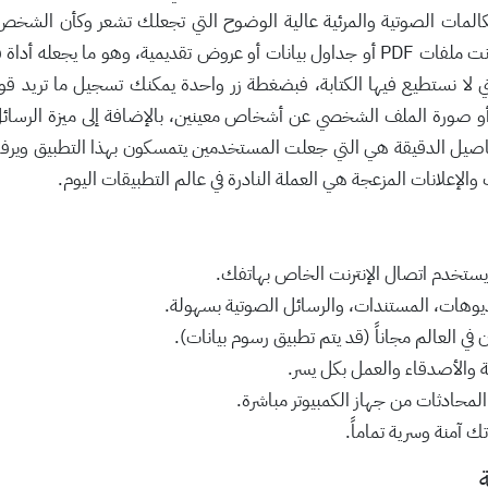
كالمات الصوتية والمرئية عالية الوضوح التي تجعلك تشعر وكأن الشخص
إمكانية إرسال المستندات بمختلف الصيغ سواء كانت ملفات PDF أو جداول بيانات أو عروض تق
ي لا نستطيع فيها الكتابة، فبضغطة زر واحدة يمكنك تسجيل ما تريد قوله
ورة الملف الشخصي عن أشخاص معينين، بالإضافة إلى ميزة الرسائل ذاتي
يل الدقيقة هي التي جعلت المستخدمين يتمسكون بهذا التطبيق ويرفضون
الإعلانات المزعجة هي العملة النادرة في عالم التطبيقات اليوم.
يستخدم اتصال الإنترنت الخاص بهاتفك.
يوهات، المستندات، والرسائل الصوتية بسهولة.
 العالم مجاناً (قد يتم تطبيق رسوم بيانات).
والأصدقاء والعمل بكل يسر.
محادثات من جهاز الكمبيوتر مباشرة.
آمنة وسرية تماماً.